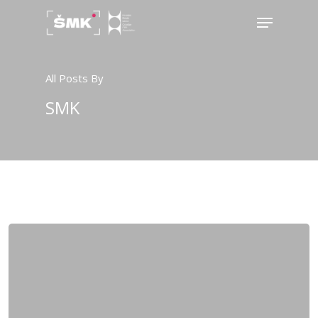
All Posts By
Hit enter to search or ESC to close
SMK