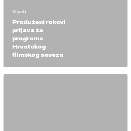
Vijesti
Produženi rokovi
prijava za
programe
Hrvatskog
filmskog saveza
O Školi
Karlovac
Pula
Informacije
Programi
Informacije