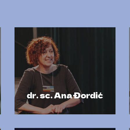
e
dr. sc. Ana Đordić