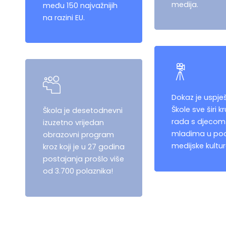
medija.
među 150 najvažnijih
na razini EU.
Dokaz je uspje
Škole sve širi k
Škola je desetodnevni
rada s djecom 
izuzetno vrijedan
mladima u pod
obrazovni program
medijske kultur
kroz koji je u 27 godina
postajanja prošlo više
od 3.700 polaznika!