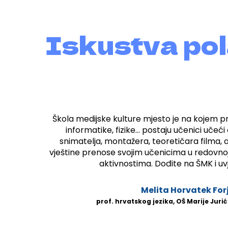
Iskustva po
Škola medijske kulture mjesto je na kojem pr
informatike, fizike... postaju učenici učeći
snimatelja, montažera, teoretičara filma, 
vještine prenose svojim učenicima u redovnoj
aktivnostima. Dođite na ŠMK i uvj
Melita Horvatek For
prof. hrvatskog jezika, OŠ Marije Juri