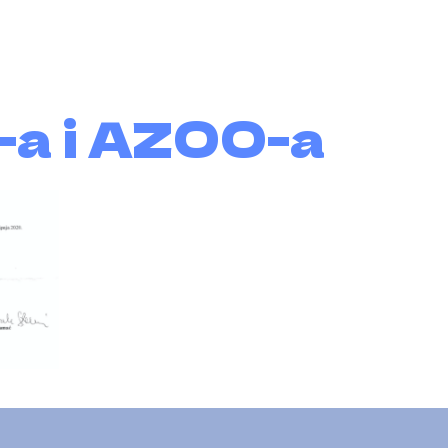
Hrvatski filmski s
Tuškanac 1
O-a i AZOO-a
10 000 Zagreb
Web razvio
Multimedian