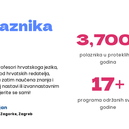
laznika
3,70
polaznika u protekli
godina
ofesori hrvatskoga jezika,
17
 od hrvatskih redatelja,
+
a zatim naučena znanja i
 nastavi ili izvannastavnim
erite se sami!
programa održanih s
godine
jan
ć Zagorke, Zagreb