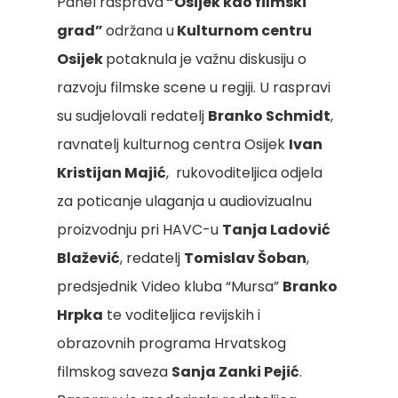
Panel rasprava
“Osijek kao filmski
grad”
održana u
Kulturnom centru
Osijek
potaknula je važnu diskusiju o
razvoju filmske scene u regiji. U raspravi
su sudjelovali redatelj
Branko Schmidt
,
ravnatelj kulturnog centra Osijek
Ivan
Kristijan Majić
, rukovoditeljica odjela
za poticanje ulaganja u audiovizualnu
proizvodnju pri HAVC-u
Tanja Ladović
Blažević
, redatelj
Tomislav Šoban
,
predsjednik Video kluba “Mursa”
Branko
Hrpka
te voditeljica revijskih i
obrazovnih programa Hrvatskog
filmskog saveza
Sanja Zanki Pejić
.