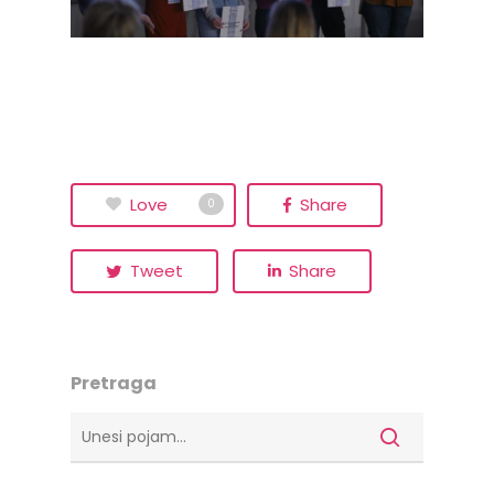
10 000 Zagreb
Web razvio
Multimedian
Love
Share
0
Tweet
Share
Pretraga