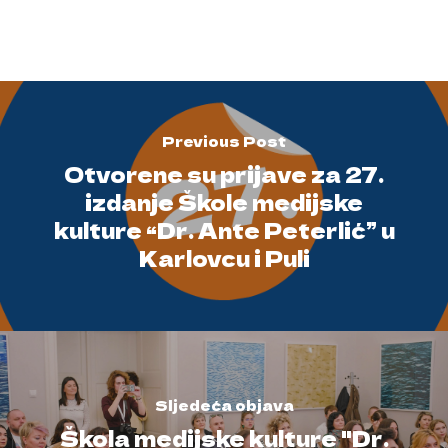
Previous Post
Otvorene su prijave za 27.
izdanje Škole medijske
kulture “Dr. Ante Peterlić” u
Karlovcu i Puli
Sljedeća objava
Škola medijske kulture "Dr.