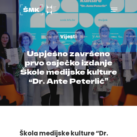
Vijesti
Hit enter to search or ESC to close
Uspješno završeno
prvo osječko izdanje
Škole medijske kulture
“Dr. Ante Peterlić”
Škola medijske kulture “Dr.