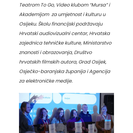
Teatrom To Go, Video klubom “Mursa” i
Akademijom za umjetnost i kulturu u
O Školi
Osijeku. Školu financijski podržavaju
Hrvatski audiovizualni centar, Hrvatska
Karlovac
zajednica tehničke kulture, Ministarstvo
Pula
Informacije
znanosti i obrazovanja, Društvo
hrvatskih filmskih autora, Grad Osijek,
Medijateka
Programi
Informacije
Osječko-baranjska županija i Agencija
Raspored
Kontakt
Programi
Novosti
za elektroničke medije.
Raspored
Filmovi s radioničkih
programa
Hrvatski filmsk
savez
Foto galerija
Tuškanac 1
Radio u boji